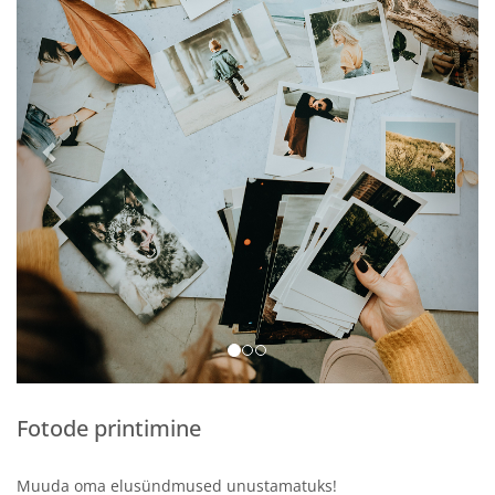
Fotode printimine
Muuda oma elusündmused unustamatuks!