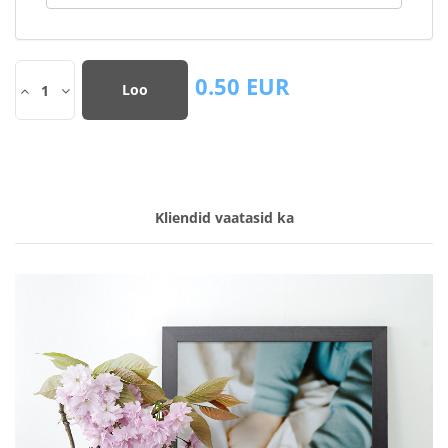
0.50
EUR
Loo
1
Kliendid vaatasid ka