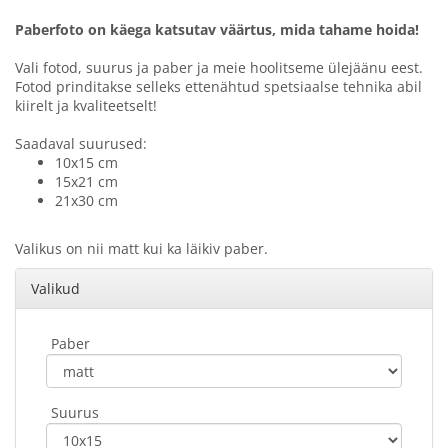
Paberfoto on käega katsutav väärtus, mida tahame hoida!
Vali fotod, suurus ja paber ja meie hoolitseme ülejäänu eest.
Fotod prinditakse selleks ettenähtud spetsiaalse tehnika abil
kiirelt ja kvaliteetselt!
Saadaval suurused:
10x15 cm
15x21 cm
21x30 cm
Valikus on nii matt kui ka läikiv paber.
Valikud
Paber
Suurus