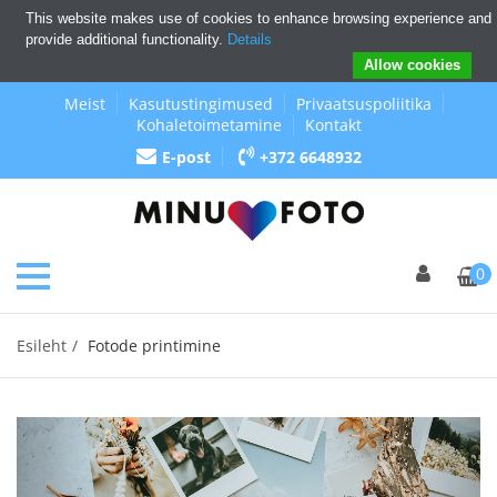
This website makes use of cookies to enhance browsing experience and
provide additional functionality.
Details
Allow cookies
Meist
Kasutustingimused
Privaatsuspoliitika
Kohaletoimetamine
Kontakt
E-post
+372 6648932
0
Esileht
Fotode printimine
Previous
Next