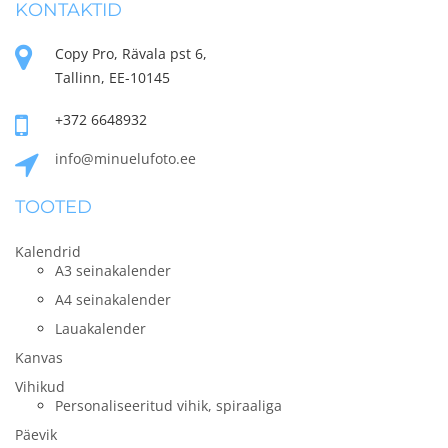
KONTAKTID
Copy Pro, Rävala pst 6,
Tallinn, EE-10145
+372 6648932
info@minuelufoto.ee
TOOTED
Kalendrid
A3 seinakalender
A4 seinakalender
Lauakalender
Kanvas
Vihikud
Personaliseeritud vihik, spiraaliga
Päevik