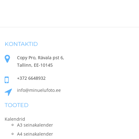
KONTAKTID
Copy Pro, Rävala pst 6,
Tallinn, EE-10145
+372 6648932
info@minuelufoto.ee
TOOTED
Kalendrid
A3 seinakalender
A4 seinakalender