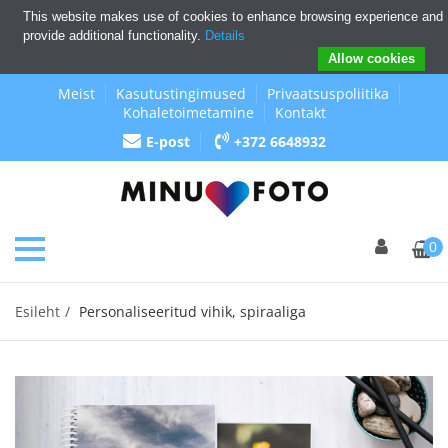
This website makes use of cookies to enhance browsing experience and
provide additional functionality.
Details
Allow cookies
Meist
Kasutustingimused
Privaatsuspoliitika
Kohaletoimetamine
Kontakt
E-post
+372 6648932
0
Esileht
Personaliseeritud vihik, spiraaliga
Previous
Next